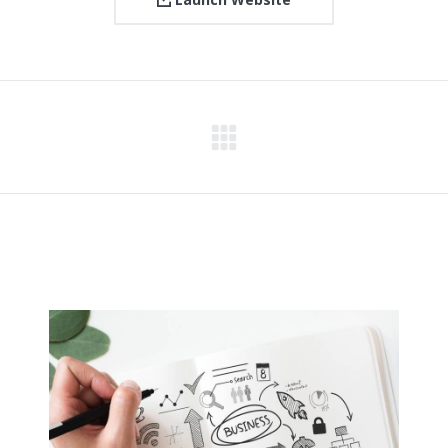
Next
project: