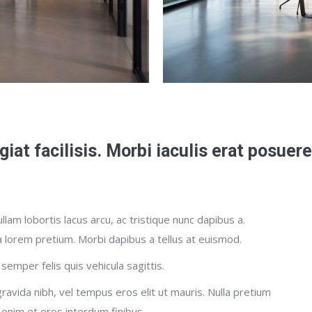
ugiat facilisis. Morbi iaculis erat posue
lam lobortis lacus arcu, ac tristique nunc dapibus a.
a lorem pretium. Morbi dapibus a tellus at euismod.
 semper felis quis vehicula sagittis.
gravida nibh, vel tempus eros elit ut mauris. Nulla pretium
 enim et eros interdum finibus.