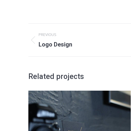
Project
PREVIOUS
navigation
Previous
Logo Design
project:
Related projects