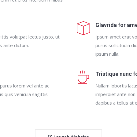
Glavrida for am
ttis volutpat lectus justo, ut
Ipsum amet erat vol
es ante dictum.
purus sollicitudin d
ipsum nulla.
Tristique nunc 
 purus lorem vel ante ac
Nullam lobortis lacu
s quis vehicula sagittis
imperdiet ante non 
dapibus a tellus at
Launch Website