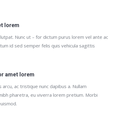
et lorem
utpat. Nunc ut – for dictum purus lorem vel ante ac
ictum id sed semper felis quis vehicula sagittis
for amet lorem
s arcu, ac tristique nunc dapibus a. Nullam
nibh pharetra, eu viverra lorem pretium. Morbi
 euismod.